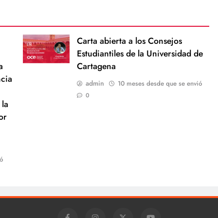
Carta abierta a los Consejos
Estudiantiles de la Universidad de
a
Cartagena
ncia
admin
10 meses desde que se envió
0
 la
or
ó