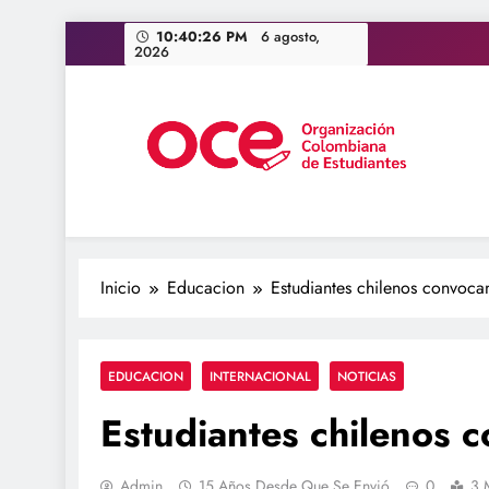
Saltar
10:40:27 PM
6 agosto, 2026
al
contenido
OCE Colombia
Organización Colombiana de Estudiantes
Inicio
Educacion
Estudiantes chilenos convoca
EDUCACION
INTERNACIONAL
NOTICIAS
Estudiantes chilenos 
Admin
15 Años Desde Que Se Envió
0
3 