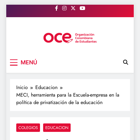
Saltar
al
contenido
OCE Colombia
Organización Colombiana de Estudiantes
MENÚ
Inicio
Educacion
MECI, herramienta para la Escuela-empresa en la
política de privatización de la educación
COLEGIOS
EDUCACION