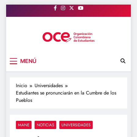
Saltar
al
contenido
OCE Colombia
Organización Colombiana de Estudiantes
MENÚ
Inicio
Universidades
Estudiantes se pronunciarán en la Cumbre de los
Pueblos
MANE
NOTICIAS
UNIVERSIDADES