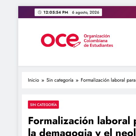
Saltar
12:05:55 PM
6 agosto, 2026
al
contenido
OCE Colombia
Organización Colombiana de Estudiantes
Inicio
Sin categoría
Formalización laboral para
SIN CATEGORÍA
Formalización laboral 
la demagogia y el neol