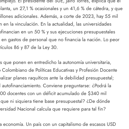
mplejo. El presidente del SUE, Jairo Torres, explica que el
anta, un 27,1 % ocasionales y un 41,6 % de cátedra, y que
illones adicionales. Además, a corte de 2023, hay 55 mil
n en la vinculación. En la actualidad, las universidades
utofinancian en un 50 % y sus ejecuciones presupuestales
C en gastos de personal que no financia la nación. Lo peor
ículos 86 y 87 de la Ley 30.
 que ponen en entredicho la autonomía universitaria,
io Colombiano de Políticas Educativas y Profesión Docente
alizar planes raquíticos ante la debilidad presupuestal;
 el autofinanciamiento. Conviene preguntarse: ¿Podrá la
000 docentes con un déficit acumulado de $340 mil
 que ni siquiera tiene base presupuestal? ¿De dónde
ersidad Nacional calcula que requiere para tal fin?
la economía. Un país con un capitalismo de escasos USD