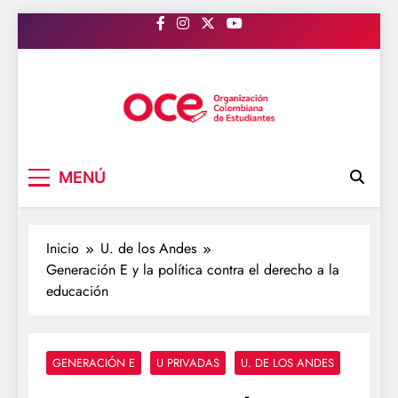
Saltar
al
contenido
OCE Colombia
Organización Colombiana de Estudiantes
MENÚ
Inicio
U. de los Andes
Generación E y la política contra el derecho a la
educación
GENERACIÓN E
U PRIVADAS
U. DE LOS ANDES