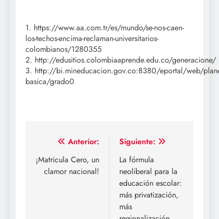
1.
https://www.aa.com.tr/es/mundo/se-nos-caen-
los-techos-encima-reclaman-universitarios-
colombianos/1280355
2. http://edusitios.colombiaaprende.edu.co/generacione/
3. http://bi.mineducacion.gov.co:8380/eportal/web/plan
basica/grado0
Navegación
Anterior:
Siguiente:
de
¡Matricula Cero, un
La fórmula
clamor nacional!
neoliberal para la
entradas
educación escolar:
más privatización,
más
regionalización,