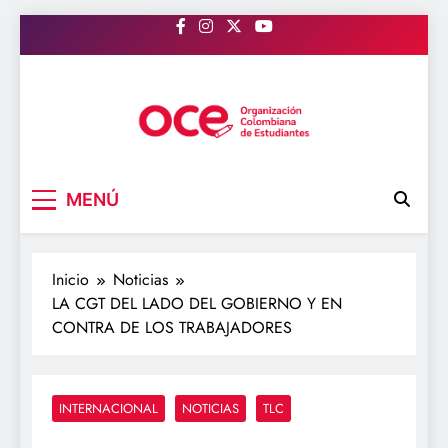
Saltar
al
contenido
OCE Colombia
Organización Colombiana de Estudiantes
MENÚ
Inicio
Noticias
LA CGT DEL LADO DEL GOBIERNO Y EN
CONTRA DE LOS TRABAJADORES
INTERNACIONAL
NOTICIAS
TLC