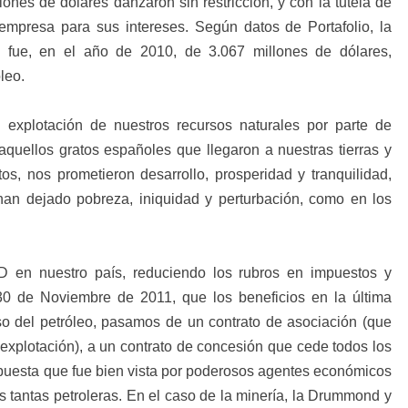
lones de dólares danzaron sin restricción, y con la tutela de
empresa para sus intereses. Según datos de Portafolio, la
a fue, en el año de 2010, de 3.067 millones de dólares,
leo.
a explotación de nuestros recursos naturales por parte de
quellos gratos españoles que llegaron a nuestras tierras y
tos, nos prometieron desarrollo, prosperidad y tranquilidad,
han dejado pobreza, iniquidad y perturbación, como en los
D en nuestro país, reduciendo los rubros en impuestos y
 30 de Noviembre de 2011, que los beneficios en la última
o del petróleo, pasamos de un contrato de asociación (que
 explotación), a un contrato de concesión que cede todos los
opuesta que fue bien vista por poderosos agentes económicos
s tantas petroleras. En el caso de la minería, la Drummond y