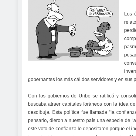
Los ú
rela
perd
compr
pasmo
pesad
conve
inver
gobernantes los más cálidos servidores y en sus p
Con los gobiernos de Uribe se ratificó y conso
buscaba atraer capitales foráneos con la idea de
desdibuja. Esta política fue llamada “la confianz
pensarlo, dieron a nuestro país una especie de “a
este voto de confianza lo depositaron porque el in