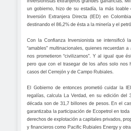
inversionistas extranjeros grandes ganancias. Mil
un gobierno, hizo de su estadía, la más loable 
Inversión Extranjera Directa (IED) en Colombi
destinando el 86,2% de ésta a la minería y el petró
Con la Confianza Inversionista se intensificó l
“amables” multinacionales, quienes recuerdan a a
nos prometieron “civilizarnos”. Y al igual que és
pero que con el trasegar de los años solo nos 
casos del Cerrejón y de Campo Rubiales.
El Gobierno de entonces prometió cuidar la IE
regalías, calcula La Verdad, en su edición del
década son de 31,7 billones de pesos. En el cas
garantizaba la participación de Ecopetrol en toda
derechos de explotación a capitales privados, pr
y financieros como Pacific Rubiales Energy y otra