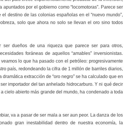
era apuntados por el gobierno como “locomotoras”. Parece ser
ue el destino de las colonias españolas en el “nuevo mundo”,
 pobreza, solo que ahora no solo se llevan el oro sino todos
r ser dueños de una riqueza que parece ser para otros,
ecesidades foráneas de aquellos “amables” inversionistas.
n veamos lo que ha pasado con el petróleo: progresivamente
tro país, redondeando la cifra de 1 millón de barriles diarios,
a dramática extracción de “oro negro” se ha calculado que en
ser importador del tan anhelado hidrocarburo. Y ni qué decir
na a cielo abierto más grande del mundo, ha condenado a toda
biar, va a pasar de ser mala a ser aun peor. La danza de los
sionado gran inestabilidad dentro de nuestra economía, la