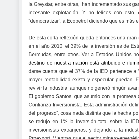
la Greystar, entre otras, han incrementado sus g
incesante explotación. Y no felices con esto,
“democratizar”, a Ecopetrol diciendo que es más 
De esta corta reflexión queda entonces una gran 
en el año 2010, el 39% de la inversión es de Es
Bermudas, entre otros. Ver a Estados Unidos n
destino de nuestra nación está atribuido e ilumi
darse cuenta que el 37% de la IED pertenece a “
mayor rentabilidad exista y especular puedan. Es
revivir la industria, aunque no generó ningún avanc
El gobierno Santos, que asumió con la promesa de
Confianza Inversionista. Esta administración def
del progreso”, cosa nada distinta que la hecha p
se redujo en 1% la inversión total sobre la IE
inversionistas extranjeros, y dejando a la indus
Proexport. Mientras que el sector minero-energéti