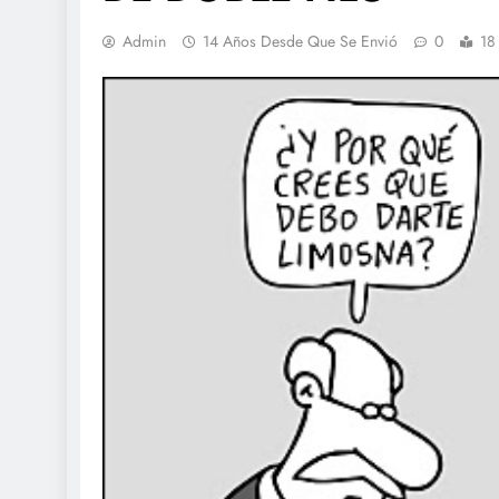
Admin
14 Años Desde Que Se Envió
0
18