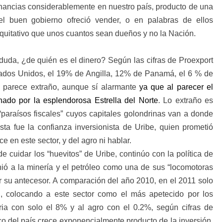
anancias considerablemente en nuestro país, producto de una
 el buen gobierno ofreció vender, o en palabras de ellos
equitativo que unos cuantos sean dueños y no la Nación.
duda, ¿de quién es el dinero? Según las cifras de Proexport
tados Unidos, el 19% de Angilla, 12% de Panamá, el 6 % de
o parece extraño, aunque sí alarmante
ya que al parecer el
nado por la esplendorosa Estrella del Norte
. Lo extraño es
paraísos fiscales” cuyos capitales golondrinas van a donde
ta fue la confianza inversionista de Uribe, quien prometió
e en este sector, y del agro ni hablar.
 cuidar los “huevitos” de Uribe, continúo con la política de
inió a la minería y el petróleo como una de sus “locomotoras
or su antecesor. A comparación del año 2010, en el 2011 solo
D, colocando a este sector como el más apetecido por los
tria con solo el 8% y al agro con el 0.2%, según cifras de
co del país crece exponencialmente producto de la inversión,