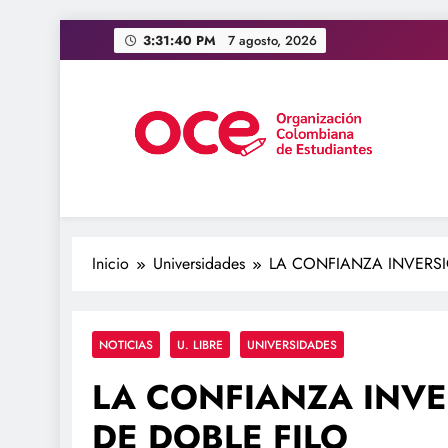
Saltar
3:31:41 PM
7 agosto, 2026
al
contenido
OCE Colombia
Organización Colombiana de Estudiantes
Inicio
Universidades
LA CONFIANZA INVERSI
NOTICIAS
U. LIBRE
UNIVERSIDADES
LA CONFIANZA INVE
DE DOBLE FILO