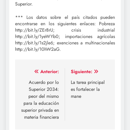
Superior.
*** Los datos sobre el país citados pueden
encontrarse en los siguientes enlaces: Pobreza
http://bit.ly/ZEr8rU; crisis industrial
http://bit.ly/1yeWYb0; importaciones agrícolas
http://bit.ly/1s2jle6; exenciones a multinacionales
http://bit.ly/10hW2aG.
Navegación
Anterior:
Siguiente:
de
Acuerdo por lo
La tarea principal
Superior 2034:
es fortalecer la
entradas
peor del mismo
mane
para la educación
superior privada en
materia financiera