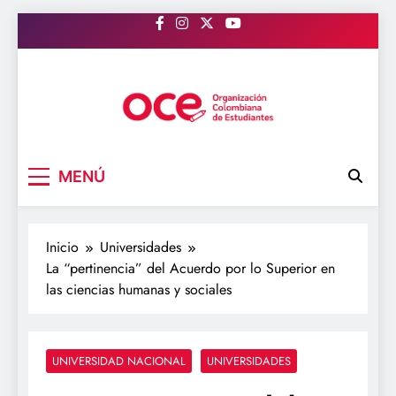
Saltar
al
contenido
OCE Colombia
Organización Colombiana de Estudiantes
MENÚ
Inicio
Universidades
La “pertinencia” del Acuerdo por lo Superior en
las ciencias humanas y sociales
UNIVERSIDAD NACIONAL
UNIVERSIDADES