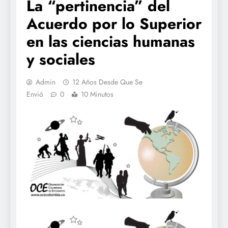
La “pertinencia” del
Acuerdo por lo Superior
en las ciencias humanas
y sociales
Admin
12 Años Desde Que Se
Envió
0
10 Minutos