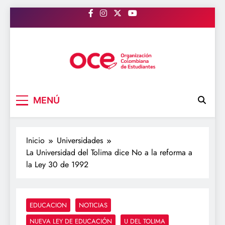
Saltar
al
contenido
OCE Colombia
Organización Colombiana de Estudiantes
MENÚ
Inicio
Universidades
La Universidad del Tolima dice No a la reforma a
la Ley 30 de 1992
EDUCACION
NOTICIAS
NUEVA LEY DE EDUCACIÓN
U DEL TOLIMA