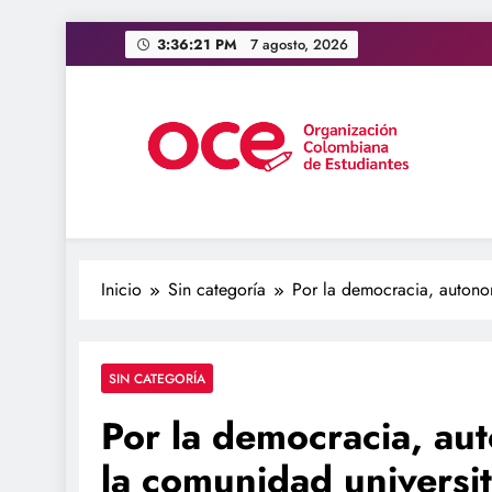
Saltar
3:36:22 PM
7 agosto, 2026
al
contenido
OCE Colombia
Organización Colombiana de Estudiantes
Inicio
Sin categoría
Por la democracia, autonom
SIN CATEGORÍA
Por la democracia, aut
la comunidad universit