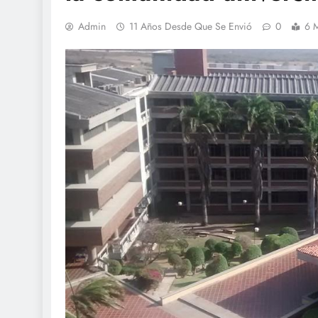
Admin
11 Años Desde Que Se Envió
0
6 