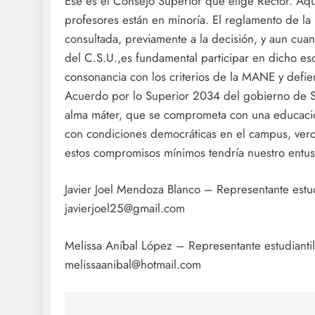
Ese es el Consejo Superior que elige Rector. Aqu
profesores están en minoría. El reglamento de la
consultada, previamente a la decisión, y aun cu
del C.S.U.,es fundamental participar en dicho es
consonancia con los criterios de la MANE y defie
Acuerdo por lo Superior 2034 del gobierno de Sa
alma máter, que se comprometa con una educació
con condiciones democráticas en el campus, verda
estos compromisos mínimos tendría nuestro entusi
Javier Joel Mendoza Blanco – Representante estu
javierjoel25@gmail.com
Melissa Aníbal López – Representante estudianti
melissaanibal@hotmail.com