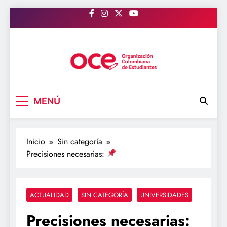
Saltar
al
contenido
OCE Colombia
Organización Colombiana de Estudiantes
MENÚ
Inicio
Sin categoría
Precisiones necesarias:
ACTUALIDAD
SIN CATEGORÍA
UNIVERSIDADES
Precisiones necesarias: