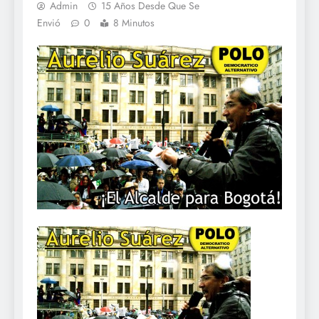
Admin
15 Años Desde Que Se
Envió
0
8 Minutos