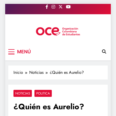
Saltar
al
contenido
OCE Colombia
Organización Colombiana de Estudiantes
MENÚ
Inicio
Noticias
¿Quién es Aurelio?
NOTICIAS
POLITICA
¿Quién es Aurelio?