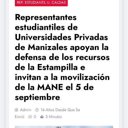
REP. ESTUDIANTIL U. CALDAS
Representantes
estudiantiles de
Universidades Privadas
de Manizales apoyan la
defensa de los recursos
de la Estampilla e
invitan a la movilización
de la MANE el 5 de
septiembre
Admin
14 Años Desde Que Se
Envió
0
5 Minutos