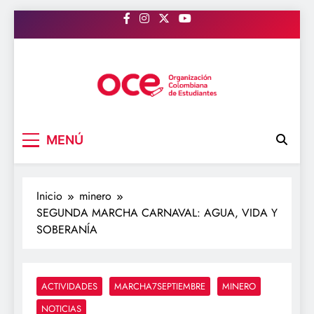
Saltar
al
contenido
OCE Colombia
Organización Colombiana de Estudiantes
MENÚ
Inicio
minero
SEGUNDA MARCHA CARNAVAL: AGUA, VIDA Y
SOBERANÍA
ACTIVIDADES
MARCHA7SEPTIEMBRE
MINERO
NOTICIAS