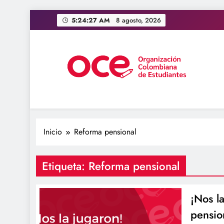
Saltar
5:24:27 AM
8 agosto, 2026
al
contenido
OCE Colombia
Organización Colombiana de Estudiantes
Inicio
Reforma pensional
Etiqueta:
Reforma pensional
¡Nos l
pensio