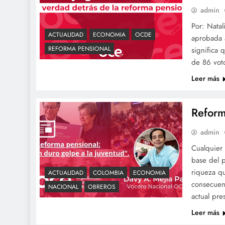
admin
Por: Nata
ACTUALIDAD
ECONOMIA
OCDE
aprobada 
REFORMA PENSIONAL
significa 
de 86 voto
Leer más
Reform
admin
Cualquier 
base del 
riqueza qu
ACTUALIDAD
COLOMBIA
ECONOMIA
consecuenc
NACIONAL
OBREROS
actual pr
Leer más