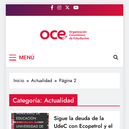
Saltar
al
contenido
OCE Colombia
Organización Colombiana de Estudiantes
MENÚ
Inicio
Actualidad
Página 2
Categoría:
Actualidad
ACTUALIDAD
MINISTERIO DE
Sigue la deuda de la
EDUCACIÓN
UdeC con Ecopetrol y el
UNIVERSIDAD DE