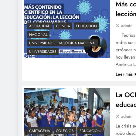
Más co
lecció
admin
ACTUALIDAD
CIENCIA
EDUCACION
Teorías d
NACIONAL
redes soci
UNIVERSIDAD PEDAGÓGICA NACIONAL
erróneas 
UNIVERSIDADES
hoy llevan
América L
Leer más
La OCE
educac
admin
La crisis 
CARTAGENA
COLEGIOS
EDUCACION
robo desca