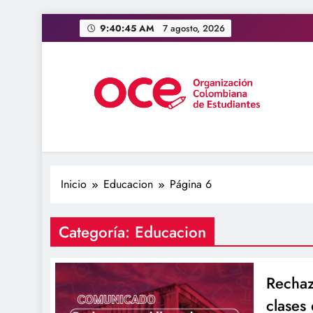
Saltar
9:40:46 AM
7 agosto, 2026
al
contenido
OCE Colombia
Organización Colombiana de Estudiantes
Inicio
Educacion
Página 6
Categoría:
Educacion
Rechaz
clases