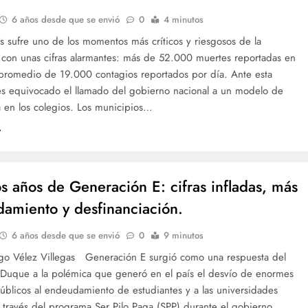
6 años desde que se envió
0
4 minutos
s sufre uno de los momentos más críticos y riesgosos de la
con unas cifras alarmantes: más de 52.000 muertes reportadas en
n promedio de 19.000 contagios reportados por día. Ante esta
 es equivocado el llamado del gobierno nacional a un modelo de
a en los colegios. Los municipios…
os años de Generación E: cifras infladas, más
amiento y desfinanciación.
6 años desde que se envió
0
9 minutos
ago Vélez Villegas Generación E surgió como una respuesta del
Duque a la polémica que generó en el país el desvío de enormes
úblicos al endeudamiento de estudiantes y a las universidades
 través del programa Ser Pilo Paga (SPP) durante el gobierno