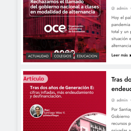
admin
Hoy el paí
pandemia 
total y u
situación
alternanci
Leer más
ACTUALIDAD
COLEGIOS
EDUCACION
Tras d
endeud
admin
Por Santi
Gobierno 
recursos p
privadas a