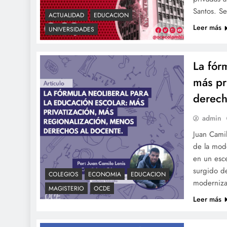
Santos. S
ACTUALIDAD
EDUCACION
Leer más
UNIVERSIDADES
La fór
más pr
derech
admin
Juan Camil
de la mod
en un esc
surgido d
COLEGIOS
ECONOMIA
EDUCACION
modernizac
MAGISTERIO
OCDE
Leer más