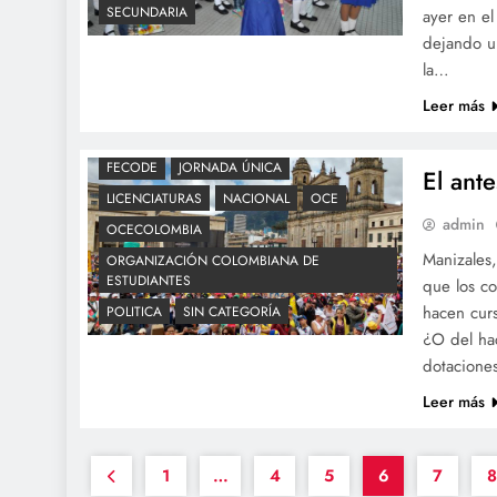
SECUNDARIA
ayer en el
dejando un
la…
Leer más
ADE
COLOMBIA
EDUCACION
FECODE
JORNADA ÚNICA
El ant
LICENCIATURAS
NACIONAL
OCE
admin
OCECOLOMBIA
Manizales
ORGANIZACIÓN COLOMBIANA DE
ESTUDIANTES
que los co
hacen curs
POLITICA
SIN CATEGORÍA
¿O del ha
dotacione
Leer más
1
…
4
5
6
7
8