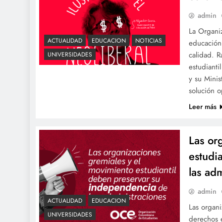
admin
La Organi
ACTUALIDAD
EDUCACION
NOTICIAS
educación,
calidad. 
UNIVERSIDADES
estudianti
y su Minis
solución 
Leer más
Las or
estudi
las ad
admin
ACTUALIDAD
EDUCACION
Las organ
UNIVERSIDADES
derechos e