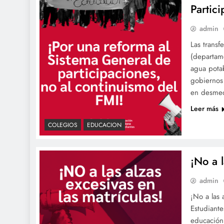
Partic
admin
Las transf
(departame
agua potab
gobiernos 
en desmedr
Leer más
COLEGIOS
EDUCACION
¡No a l
admin
¡No a las 
Estudiante
educación 