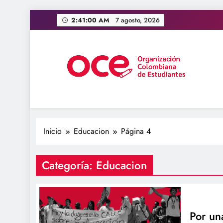
Saltar
2:41:01 AM
7 agosto, 2026
al
contenido
OCE Colombia
Organización Colombiana de Estudiantes
Inicio
Educacion
Página 4
Categoría:
Educacion
Por un