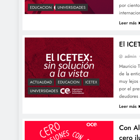
por cient
EDUCACION
UNIVERSIDADES
internaci
Leer más
El ICET
admin
Mauricio 
de la enti
muy lejos
ACTUALIDAD
EDUCACION
ICETEX
por el pre
UNIVERSIDADES
deudores 
Leer más
Con Al
cero il