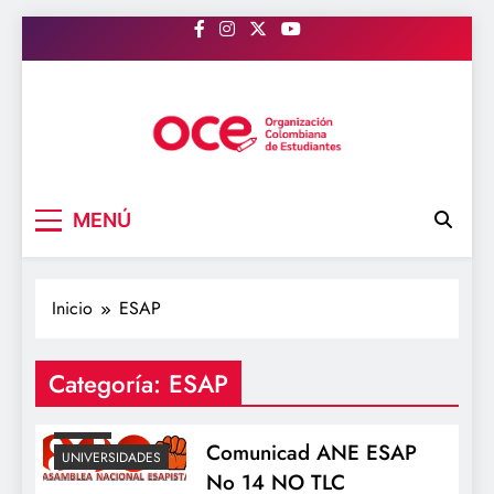
Saltar
al
contenido
OCE Colombia
Organización Colombiana de Estudiantes
MENÚ
Inicio
ESAP
ESAP
Categoría:
ESAP
NOTICIAS
NOTLC
Comunicad ANE ESAP
UNIVERSIDADES
No 14 NO TLC