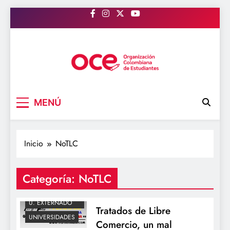
Saltar
al
contenido
OCE Colombia
Organización Colombiana de Estudiantes
MENÚ
Inicio
NoTLC
Categoría:
NoTLC
NOTLC
REP. ESTUDIANTIL
U. EXTERNADO
Tratados de Libre
UNIVERSIDADES
Comercio, un mal