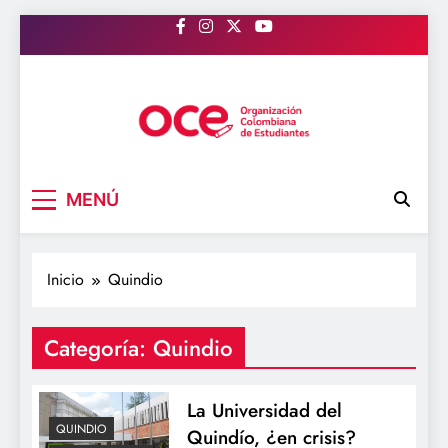
Saltar
al
contenido
OCE Colombia
Organización Colombiana de Estudiantes
MENÚ
Inicio
Quindio
Categoría:
Quindio
La Universidad del
QUINDIO
Quindío, ¿en crisis?