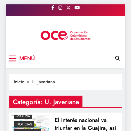
Saltar
al
contenido
OCE Colombia
Organización Colombiana de Estudiantes
MENÚ
Inicio
U. Javeriana
Categoría:
U. Javeriana
MINERIA
El interés nacional va
NOTICIAS
triunfar en la Guajira, así