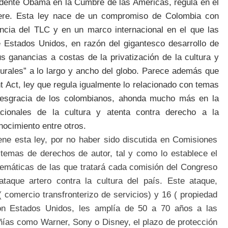
idente Obama en la Cumbre de las Américas, regula en el
iere. Esta ley nace de un compromiso de Colombia con
encia del TLC y en un marco internacional en el que las
 Estados Unidos, en razón del gigantesco desarrollo de
us ganancias a costas de la privatización de la cultura y
turales” a lo largo y ancho del globo. Parece además que
ht Act, ley que regula igualmente lo relacionado con temas
desgracia de los colombianos, ahonda mucho más en la
acionales de la cultura y atenta contra derecho a la
nocimiento entre otros.
ene esta ley, por no haber sido discutida en Comisiones
 temas de derechos de autor, tal y como lo establece el
 temáticas de las que tratará cada comisión del Congreso
ataque artero contra la cultura del país. Este ataque,
( comercio transfronterizo de servicios) y 16 ( propiedad
con Estados Unidos, les amplía de 50 a 70 años a las
ñías como Warner, Sony o Disney, el plazo de protección