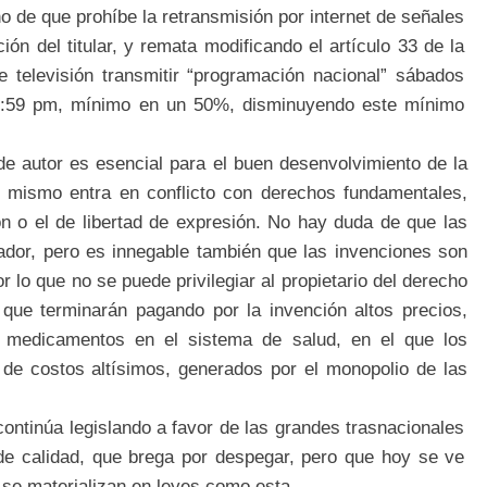
ho de que prohíbe la retransmisión por internet de señales
ción del titular, y remata modificando el artículo 33 de la
 televisión transmitir “programación nacional” sábados
11:59 pm, mínimo en un 50%, disminuyendo este mínimo
 de autor es esencial para el buen desenvolvimiento de la
del mismo entra en conflicto con derechos fundamentales,
ón o el de libertad de expresión. No hay duda de que las
eador, pero es innegable también que las invenciones son
or lo que no se puede privilegiar al propietario del derecho
que terminarán pagando por la invención altos precios,
 medicamentos en el sistema de salud, en el que los
e costos altísimos, generados por el monopolio de las
continúa legislando a favor de las grandes trasnacionales
de calidad
, que brega por despegar, pero que hoy se ve
os se materializan en leyes como esta.