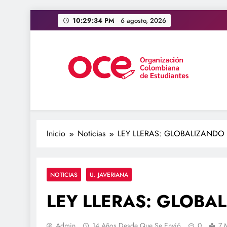
Saltar
10:29:35 PM
6 agosto, 2026
al
contenido
OCE Colombia
Organización Colombiana de Estudiantes
Inicio
Noticias
LEY LLERAS: GLOBALIZANDO
NOTICIAS
U. JAVERIANA
LEY LLERAS: GLOBA
Admin
14 Años Desde Que Se Envió
0
7 