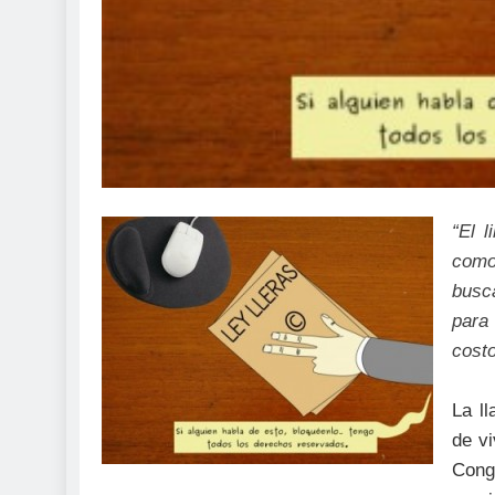
“El 
como
busc
para
costo
La l
de v
Cong