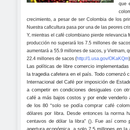
que e
colo
crecimiento, a pesar de ser Colombia de los pr
Nuestra caficultura pasa por una de las peores cris
Y, mientras el café colombiano pierde relevancia f
producción no superará los 7.5 millones de sacos
aumentará a 55.9 millones de sacos, y Vietnam, qu
22.4 millones de sacos (
http://1.usa.gov/OKaKQm
)
Las políticas de libre comercio implementadas
la tragedia cafetera en el país. Todo comenzó 
Internacional del Café por imposición de Estad
a
competir en condiciones desiguales con otr
café a más bajos costos y por ende venderlo a
de los 80 “
solo se podía comprar café colom
dólares por libra. Desde entonces la norma ha
centavos de dólar la libra” (
). Fue así como
p
apertura económica, a solo 7.5 millones en la