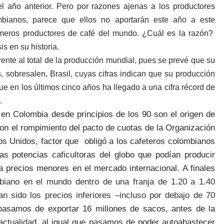
l año anterior. Pero por razones ajenas
a los productores
mbianos, parece que ellos no aportarán este año a este
imeros productores de café del mundo. ¿Cuál es la razón?
is en su historia.
rente al total de la producción mundial, pues se prevé que su
, sobresalen, Brasil, cuyas cifras indican que su producción
e en los últimos cinco años ha llegado a una cifra récord de
.
 en Colombia desde principios de los 90 son el origen de
con el rompimiento del pacto de cuotas de la Organización
os Unidos, factor que obligó a los cafeteros colombianos
as potencias caficultoras del globo que podían producir
 precios menores en el mercado internacional. A finales
biano en el mundo dentro de una franja de 1.20 a 1.40
n sido los precios inferiores –incluso por debajo de 70
asamos de exportar 16 millones de sacos, antes de la
 actualidad, al igual que pasamos de poder autoabastecer