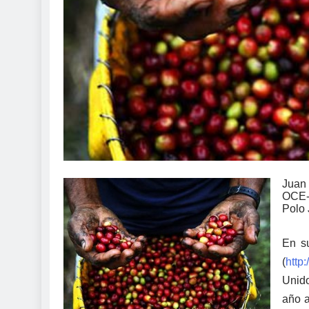
Juan 
OCE- 
Polo
En s
(
http
Unido
año a