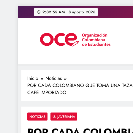
Saltar
2:32:57 AM
8 agosto, 2026
al
contenido
OCE Colombia
Organización Colombiana de Estudiantes
Inicio
Noticias
POR CADA COLOMBIANO QUE TOMA UNA TAZA 
CAFÉ IMPORTADO
NOTICIAS
U. JAVERIANA
POR CADA COLOMBI