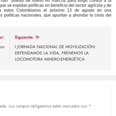
se han puesto de nuevo en marcha para exigir control a la
ue se expidan políticas en beneficio del sector agrícola y de
 estos Colombianos el próximo 13 de agosto en una
as políticas nacionales, que apuntan a ahondar la crisis del
or:
Siguiente:
tos
I JORNADA NACIONAL DE MOVILIZACIÓN:
DEFENDAMOS LA VIDA, FRENEMOS LA
LOCOMOTORA MINERO-ENERGÉTICA
cada.
Los campos obligatorios están marcados con
*