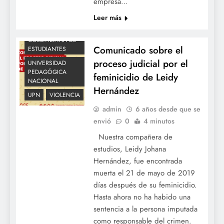
empresa…
MUJERES
OCE
Leer más
OCECOLOMBIA
ORGANIZACIÓN
COLOMBIANA DE
Comunicado sobre el
ESTUDIANTES
proceso judicial por el
UNIVERSIDAD
PEDAGÓGICA
feminicidio de Leidy
NACIONAL
Hernández
UPN
VIOLENCIA
admin
6 años desde que se
envió
0
4 minutos
Nuestra compañera de
estudios, Leidy Johana
Hernández, fue encontrada
muerta el 21 de mayo de 2019
días después de su feminicidio.
Hasta ahora no ha habido una
sentencia a la persona imputada
como responsable del crimen.