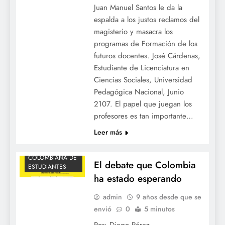
Juan Manuel Santos le da la
espalda a los justos reclamos del
magisterio y masacra los
programas de Formación de los
ACTUALIDAD
futuros docentes. José Cárdenas,
BOGOTÁ
Estudiante de Licenciatura en
CORRUPCIÓN
Ciencias Sociales, Universidad
Pedagógica Nacional, Junio
ECONOMIA
2107. El papel que juegan los
NACIONAL
profesores es tan importante…
OCE
Leer más
OCECOLOMBIA
ORGANIZACIÓN
COLOMBIANA DE
El debate que Colombia
ESTUDIANTES
ha estado esperando
admin
9 años desde que se
envió
0
5 minutos
Por: Diego Pérez –