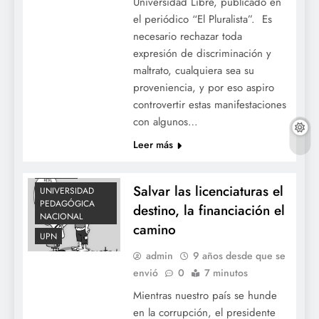
Universidad Libre, publicado en
EDUCACION
el periódico “El Pluralista”. Es
FECODE
necesario rechazar toda
LICENCIATURAS
expresión de discriminación y
NACIONAL
maltrato, cualquiera sea su
NOTICIAS
proveniencia, y por eso aspiro
controvertir estas manifestaciones
OCDE
OCE
con algunos…
ORGANIZACIÓN
COLOMBIANA DE
Leer más
ESTUDIANTES
SANTOS
Salvar las licenciaturas el
UNIVERSIDAD
PEDAGÓGICA
destino, la financiación el
NACIONAL
camino
UPN
admin
9 años desde que se
envió
0
7 minutos
Mientras nuestro país se hunde
en la corrupción, el presidente