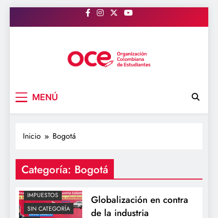
Saltar
al
contenido
OCE Colombia
Organización Colombiana de Estudiantes
MENÚ
ACTUALIDAD
Inicio
Bogotá
ALCALDIADEBOGOTA
BOGOTÁ
Categoría:
Bogotá
COLOMBIA
ECONOMIA
IMPUESTOS
Globalización en contra
SIN CATEGORÍA
de la industria