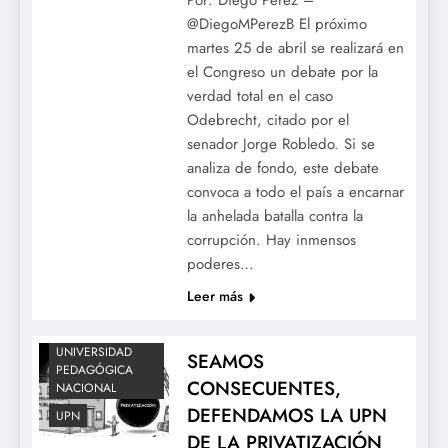
@DiegoMPerezB El próximo
martes 25 de abril se realizará en
BOGOTÁ
el Congreso un debate por la
EDUCACION
verdad total en el caso
Odebrecht, citado por el
MULTIMEDIA
senador Jorge Robledo. Si se
NACIONAL
analiza de fondo, este debate
NOTICIAS
convoca a todo el país a encarnar
OCDE
OCE
la anhelada batalla contra la
OCECOLOMBIA
corrupción. Hay inmensos
ORGANIZACIÓN
poderes…
COLOMBIANA DE
Leer más
ESTUDIANTES
PROFESORES
UNIVERSIDAD
SEAMOS
PEDAGÓGICA
CONSECUENTES,
NACIONAL
DEFENDAMOS LA UPN
UPN
DE LA PRIVATIZACIÓN