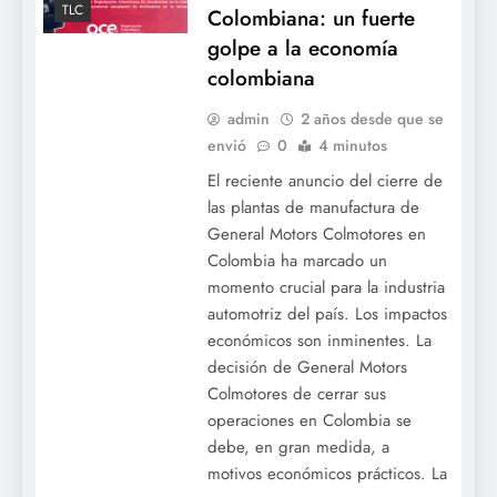
TLC
Colombiana: un fuerte
golpe a la economía
colombiana
admin
2 años desde que se
envió
0
4 minutos
El reciente anuncio del cierre de
las plantas de manufactura de
General Motors Colmotores en
Colombia ha marcado un
momento crucial para la industria
BOGOTÁ
automotriz del país. Los impactos
COLOMBIA
económicos son inminentes. La
DESFINANCIACIÓN
decisión de General Motors
DISCRIMINACIÓN
Colmotores de cerrar sus
FEMINICIDIO
operaciones en Colombia se
GÉNERO
debe, en gran medida, a
motivos económicos prácticos. La
JUDICIAL
MUJER