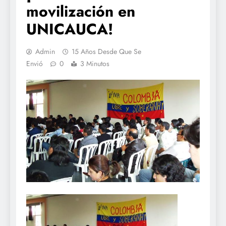
movilización en
UNICAUCA!
Admin
15 Años Desde Que Se
Envió
0
3 Minutos