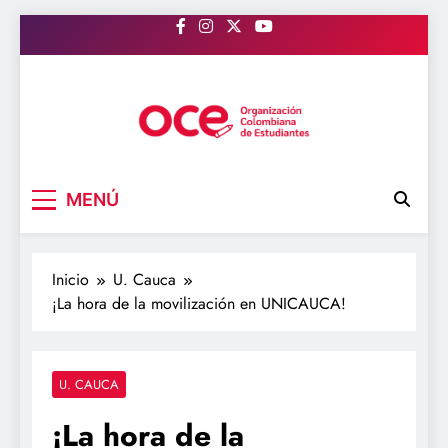
Saltar
al
contenido
OCE Colombia
Organización Colombiana de Estudiantes
MENÚ
Inicio
U. Cauca
¡La hora de la movilización en UNICAUCA!
U. CAUCA
¡La hora de la