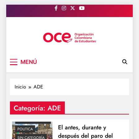
Saltar
al
contenido
ADE
COLOMBIA
EDUCACION
OCE Colombia
Organización Colombiana de Estudiantes
FECODE
MENÚ
JORNADA ÚNICA
LICENCIATURAS
NACIONAL
Inicio
ADE
OCE
OCECOLOMBIA
Categoría:
ADE
ORGANIZACIÓN
COLOMBIANA DE
ESTUDIANTES
El antes, durante y
POLITICA
después del paro del
SIN CATEGORÍA