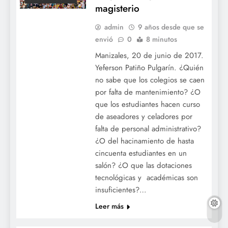
magisterio
admin
9 años desde que se
envió
0
8 minutos
Manizales, 20 de junio de 2017.
Yeferson Patiño Pulgarín. ¿Quién
no sabe que los colegios se caen
por falta de mantenimiento? ¿O
ACTUALIDAD
que los estudiantes hacen curso
ADE
de aseadores y celadores por
COLEGIOS
falta de personal administrativo?
COLOMBIA
¿O del hacinamiento de hasta
EDUCACION
cincuenta estudiantes en un
MAGISTERIO
salón? ¿O que las dotaciones
tecnológicas y académicas son
NACIONAL
insuficientes?…
NOTICIAS
Leer más
OCDE
OCE
OCECOLOMBIA