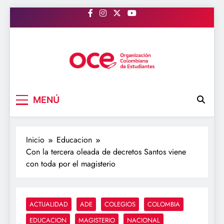
Saltar
al
contenido
OCE Colombia
Organización Colombiana de Estudiantes
MENÚ
Inicio
Educacion
Con la tercera oleada de decretos Santos viene
con toda por el magisterio
ACTUALIDAD
ADE
COLEGIOS
COLOMBIA
EDUCACION
MAGISTERIO
NACIONAL