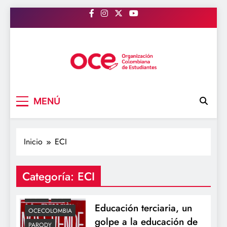
Saltar
al
contenido
OCE Colombia
Organización Colombiana de Estudiantes
MENÚ
ACTUALIDAD
BOGOTÁ
COLOMBIA
ECI
Inicio
ECI
EDUCACION
GINA PARODY
Categoría:
ECI
NACIONAL
OCDE
OCE
Educación terciaria, un
OCECOLOMBIA
golpe a la educación de
PARODY