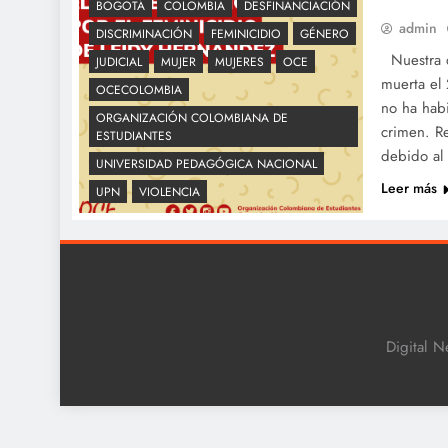
BOGOTÁ
COLOMBIA
DESFINANCIACIÓN
admin
DISCRIMINACIÓN
FEMINICIDIO
GÉNERO
Nuestra c
JUDICIAL
MUJER
MUJERES
OCE
muerta el
OCECOLOMBIA
no ha hab
ORGANIZACIÓN COLOMBIANA DE
crimen. R
ESTUDIANTES
debido al
UNIVERSIDAD PEDAGÓGICA NACIONAL
Leer más
UPN
VIOLENCIA
Digital N