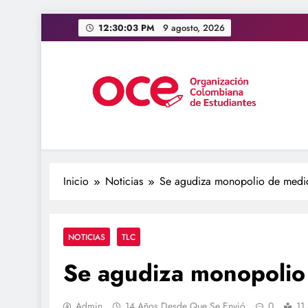
Saltar
12:30:05 PM
9 agosto, 2026
al
contenido
OCE Colombia
Organización Colombiana de Estudiantes
Inicio
Noticias
Se agudiza monopolio de medi
NOTICIAS
TLC
Se agudiza monopolio
Admin
14 Años Desde Que Se Envió
0
11