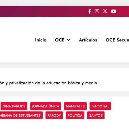
Inicio
OCE
Artículos
OCE Secun
ión y privatización de la educación básica y media
GINA PARODY
JORNADA ÚNICA
MANIZALES
NACIONAL
BIANA DE ESTUDIANTES
PARODY
POLITICA
SANTOS