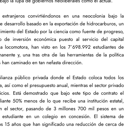
bajo la lupa de gobiernos neoliberales como el actual.
 extranjeros convirtiéndonos en una neocolonia bajo la
e desarrollo basado en la exportación de hidrocarburos, un
ndimiento del Estado por la ciencia como fuente de progreso,
o de inversión económica puesto al servicio del capital
ha locomotora, han visto en los 7´698.992 estudiantes de
nte y, una tras otra de las herramientas de la política
 han caminado en tan nefasta dirección.
alianza público privada donde el Estado coloca todos los
ica, así como el presupuesto anual, mientras el sector privado
icios. Está demostrado que bajo este tipo de contrato el
iante 50% menos de lo que recibe una institución estatal,
en el sector, pasando de 3 millones 700 mil pesos en un
r estudiante en un colegio en concesión. El sistema de
imos 15 años que han significado una reducción de cerca de