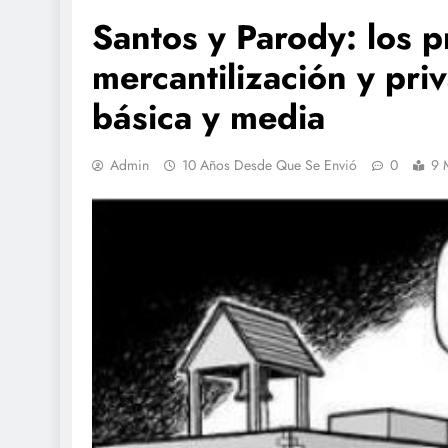
Santos y Parody: los p
mercantilización y pri
básica y media
Admin
10 Años Desde Que Se Envió
0
9 